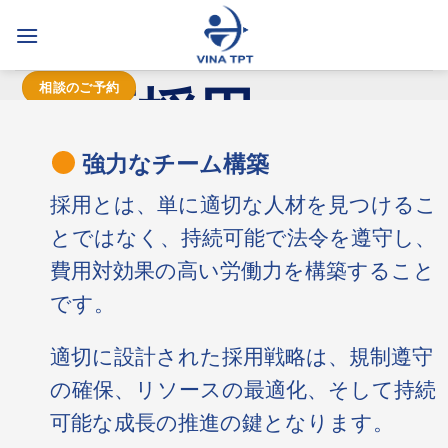
Skip
to
content
相談のご予約
人事採用
サポート
強力なチーム構築
採用とは、単に適切な人材を見つけるこ
とではなく、持続可能で法令を遵守し、
迅速な採用、規
制遵守
費用対効果の高い労働力を構築すること
です。
適切に設計された採用戦略は、規制遵守
の確保、リソースの最適化、そして持続
可能な成長の推進の鍵となります。