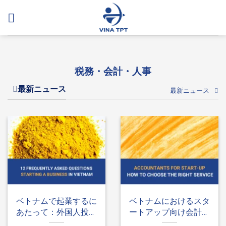
Skip
to
content
税務・会計・人事
最新ニュース
最新ニュース
ベトナムで起業するに
ベトナムにおけるスタ
あたって：外国人投資
ートアップ向け会計：
家からよく寄せられる
最適な会計サービスを