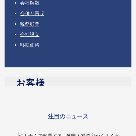
会社解散
合併と買収
税務顧問
会社設立
移転価格
お客様
Vina TPT Accounting & Tax Firm
は、製造、貿易、
不動産、テクノロジー、サービスなどの業界で事業
を展開する、世界中の多様なクライアントにサービ
スを提供できることを誇りに思っています。外資系
注目のニュース
企業から多国籍企業まで、クライアントはベトナム
の複雑なビジネスおよび規制環境をナビゲートする