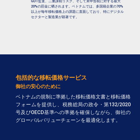
GDT監査
、二重課税リスク、そして未申告税に対する最大
20%の罰金に晒されます。ベトナムでは、多国籍企業の70%
以上が毎年移転価格上の課題に直面しており、特にデジタル
セクターと製造業が顕著です。
包括的な移転価格サービス
御社の安心のために
ベトナムの規制に準拠した移転価格文書と移転価格
フォームを提供し、税務総局の政令・第132/2020
号及びOECD基準への準拠を確保しながら、御社の
グローバルバリューチェーンを最適化します。