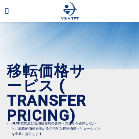
Skip
to
content
移転価格サ
ービス (
TRANSFER
PRICING)
OECD案内及び現地税務局の要件への遵守を確保しなが
ら、戦略的価値を高める包括的な移転価格ソリューション
を企業に提供します。