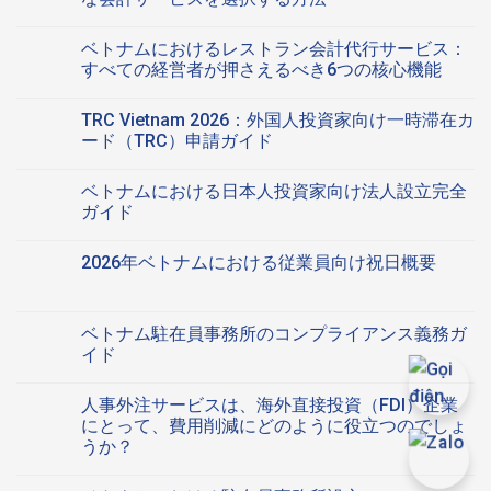
で
は
起
ベ
ま
コ
業
ト
だ
メ
ベトナムにおけるレストラン会計代行サービス：
す
ナ
あ
ン
る
ム
り
ト
すべての経営者が押さえるべき6つの核心機能
に
に
ま
は
あ
お
ベ
せ
ま
コ
た
け
ト
ん
だ
メ
TRC Vietnam 2026：外国人投資家向け一時滞在カ
っ
る
ナ
あ
ン
て：
ス
ム
り
ト
ード（TRC）申請ガイド
外
タ
に
ま
は
国
ー
お
TRC
せ
ま
コ
人
ト
け
Vietnam
ん
だ
メ
ベトナムにおける日本人投資家向け法人設立完全
投
ア
る
2026：
あ
ン
資
ッ
レ
外
り
ト
ガイド
家
プ
ス
国
ま
は
か
向
ト
人
ベ
せ
ま
コ
ら
け
ラ
投
ト
ん
だ
メ
2026年ベトナムにおける従業員向け祝日概要
よ
会
ン
資
ナ
あ
ン
く
計：
会
家
ム
り
ト
2026
コ
寄
最
計
向
に
ま
は
年
メ
せ
適
代
け
お
せ
ま
ベ
ン
ら
な
行
一
け
ん
だ
ト
ト
ベトナム駐在員事務所のコンプライアンス義務ガ
れ
会
サ
時
る
あ
ナ
は
る
計
ー
滞
日
り
イド
ム
ま
12
サ
ビ
在
本
ま
に
だ
の
ー
ス：
カ
人
ベ
せ
コ
お
あ
質
ビ
す
ー
投
ト
ん
メ
け
り
人事外注サービスは、海外直接投資（FDI）企業
問
ス
べ
ド
資
ナ
ン
る
ま
へ
を
て
（TRC）
家
ム
ト
にとって、費用削減にどのように役立つのでしょ
従
せ
の
選
の
申
向
駐
は
業
ん
うか？
択
経
請
け
在
ま
員
す
営
ガ
法
員
だ
人
向
コ
る
者
イ
人
事
あ
事
け
メ
方
が
ド
設
務