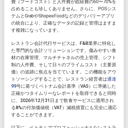
費（フードコスト）と人件費が総経費の60〜70%を
占めることも珍しくありません。さらに、POSシス
テムとGrabやShopeeFoodなどのデリバリーアプリ
の統合により、正確なデータの記録と管理はますま
す複雑になっています。
レストラン会計代行サービスは、F&B業界に特化し
た専門的な会計ソリューションです。傷みやすい食
材の在庫管理、マルチチャネルの売上管理、シフト
制の人件費、そして日々のプライムコスト（主要原
価）の追跡に焦点を当てています。この機能をアウ
トソーシングすることで、レストラン経営者は
通達
99
号に基づくベトナム会計基準（VAS）に準拠した
正確かつタイムリーなレポートを取得できると同時
に、2026年12月31日まで飲食サービスに適用され
る8%の付加価値税（VAT）減税措置にも完全に適応
することができます。
以下に、ベトナムでプロフェッショナルなレストラ