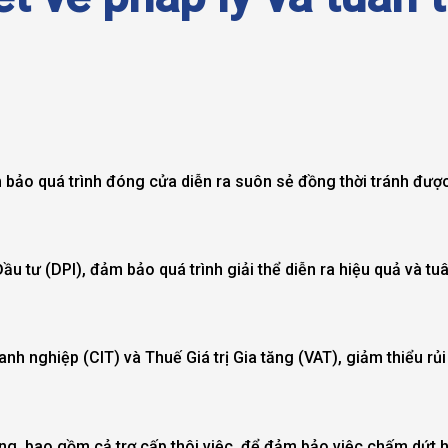
 bảo quá trình đóng cửa diễn ra suôn sẻ đồng thời tránh được
u tư (DPI), đảm bảo quá trình giải thể diễn ra hiệu quả và tu
nh nghiệp (CIT) và Thuế Giá trị Gia tăng (VAT), giảm thiểu rủ
ộng, bao gồm cả trợ cấp thôi việc, để đảm bảo việc chấm dứt 