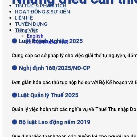
TIN TỨC & PHÂN TÍCH
HOẠT ĐỘNG & SỰ KIỆN
LIÊN HỆ
TUYỂN DỤNG
Tiếng Việt
English
🟠 Luật Doanh Nghiệp 2025
日本語
(
Japanese
)
Cung cấp cơ sở pháp lý cho việc giải thể tự nguyện, đảm
🟠 Nghị định 168/2025/NĐ-CP
Đơn giản hóa các thủ tục nộp hồ sơ với Bộ Kế hoạch và Đầ
🟠Luật Quản lý Thuế 2025
Quản lý việc hoàn tất các nghĩa vụ về Thuế Thu nhập Doa
🟠 Bộ luật Lao động năm 2019
Quy định việc thanh toán các quyền lợi cho người lao đ