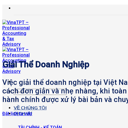
Bỏ
qua
nội
dung
Giải Thể Doanh Nghiệp
Việc giải thể doanh nghiệp tại Việt 
cách đơn giản và nhẹ nhàng, khi toàn 
hành chính được xử lý bài bản và chu
VỀ CHÚNG TÔI
DỊCH VỤ
Đặt lịch tư vấn
TÀI CHÍNH - KẾ TOÁN