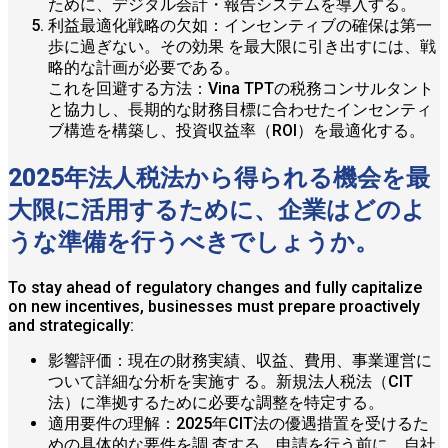
ために、デジタル会計・報告システムを導入する。
利益最適化戦略の欠如：インセンティブの確保は第一
歩に過ぎない。その効果 を最大限に引き出すには、戦
略的な計画が必要である。
これを回避する方法：Vina TPTの税務コンサルタント
と協力し、長期的な財務目標に合わせたインセンティ
ブ構造を構築し、投資収益率（ROI）を最適化する。
2025年法人税法から得られる機会を最
大限に活用するために、企業はどのよ
うな準備を行うべきでしょうか。
To stay ahead of regulatory changes and fully capitalize
on new incentives, businesses must prepare proactively
and strategically:
影響評価：現在の財務実績、収益、費用、事業運営に
ついて詳細な分析を実施す る。新規法人税法（CIT
法）に準拠するために必要な調整を特定する。
適用要件の理解：2025年CIT法の優遇措置を受けるた
めの具体的な要件を調 査する。申請を行う前に、自社