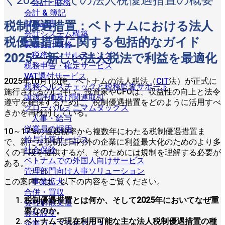
会計 - 財務
会計 & 簿記
財務諸表
税制優遇措置：ベトナムにおける法人
会計システム構築
税優遇措置に関する包括的なガイド
実務会計研修
税務コンサルティング
2025 – 新しい法人税法で利益を最適化
税務申告・確定サービス
VAT還付サービス
2025年10月1以降、ベトナムの法人税法（
CIT
法）が正式に
税務ヘルスチェックと税務監査サポート
施行されるのに伴い、投資家やCFOは、収益性の向上と法令
譲渡評価及び関連取引
遵守を確保するために、税制優遇措置をどのように活用すべ
グローバルミニマムタックス
きかを再検討している。
人事・給与
従業員の採用
10～17%の優遇税率から複数年にわたる税制優遇措置ま
給与計算サービス
で、新たな税制は国内外の企業に利益最大化のためのより多
社会保険
くの手段を提供するが、そのためには規制を理解する必要が
ベトナムでの外国人向けサービス
ある。
管理部門向け人事ソリューション
この案内では、以下の内容をご覧ください。
事業拡大
合併・買収
税制優遇措置とは何か、そして2025年においてなぜ重
会社解散支援
要なのか。
会社設立
ベトナムで現在利用可能な主な法人税制優遇措置の種
企業コンプライアンス