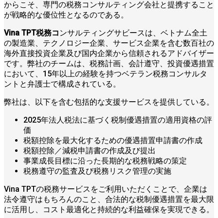
からこそ、専門の税務コンサルティング会社と提携すること
が戦略的な優位性となるのである。
Vina TPT税務コ
ンサルティングサビースは、ベトナム全土
の製造業、テクノロジー企業、サービス企業を含む数百社の
海外直接投資企業及び国内企業から信頼されるアドバイザー
です。弊社のチームは、税務計画、会計遵守、投資優遇措置
において、15年以上の経験を持つベテラン税務コンサルタ
ントと弁護士で構成されている。
弊社は、以下を含む包括的な支援サービスを提供している。
2025年法人税法に基づく税制優遇措置の適用資格の評
価
税額控除を最大化するための優遇措置申請書の作成
税額控除／減税申請書の作成及び提出
事業成長目標に沿った長期的な税務戦略の策定
税務遵守の監査及び税務リスク管理の実施
Vina TPTの税務サービスをご利用いただくことで、企業は
法令遵守はもちろんのこと、合法的な税制優遇措置を最大限
に活用し、コスト最適化と持続的な利益確保を実現できる。