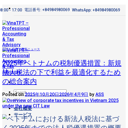
Skip
電話番号: +84984980069
8:00 - 17:00
WhatsApp: +84984980069
to
content
会計・税務
、
最新ニュース
2025年ベトナムの税制優遇措置：新規
法人税法の下で利益を最適化するため
の総合案内
Posted on
2025年10月20日
2026年4月9日
by
ASS
会社概要
サービス