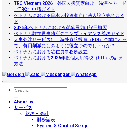
起
ム
ト
ま
ト
メ
TRC Vietnam 2026：外国人投資家向け一時滞在カード
TRC
業
に
ナ
コ
だ
は
ン
（TRC）申請ガイド
Vietnam
す
お
ム
メ
あ
ま
ト
ベトナムにおける日本人投資家向け法人設立完全ガイ
2026：
ベ
る
け
に
コ
ン
り
だ
は
ド
外
ト
に
る
お
2026
メ
ト
ま
あ
ま
コ
2026年ベトナムにおける従業員向け祝日概要
国
年
ナ
あ
ス
け
ベ
ン
は
せ
り
だ
メ
コ
ベトナム駐在員事務所のコンプライアンス義務ガイド
人
ベ
ム
た
タ
る
ト
ト
ま
ん
ま
あ
ン
メ
人事外注サービスは、海外直接投資（FDI）企業にとっ
投
ト
に
っ
ー
レ
人
ナ
は
だ
せ
り
ト
コ
ン
て、費用削減にどのように役立つのでしょうか？
資
ナ
お
て：
ト
ベ
ス
事
ム
ま
あ
ん
コ
ま
は
メ
ト
ベトナムにおける駐在員事務所設立
家
ム
け
外
ア
ト
ト
外
駐
だ
り
メ
せ
ま
ン
は
ベトナムにおける2026年度個人所得税（PIT）の計算
向
に
る
ベ
国
ッ
ナ
ラ
注
在
あ
コ
ま
ン
ん
だ
ト
ま
方法
け
お
日
ト
人
プ
ム
ン
サ
員
り
メ
せ
ト
あ
は
だ
一
け
本
ナ
投
向
に
会
ー
事
ま
ン
ん
は
り
ま
あ
時
る
人
ム
資
け
お
計
ビ
務
せ
ト
ま
ま
だ
り
滞
従
投
に
家
会
け
代
ス
所
ん
は
だ
せ
あ
ま
在
業
資
お
か
計：
る
行
は、
の
ま
あ
ん
り
せ
カ
員
家
け
ら
最
駐
サ
海
コ
だ
り
ま
ん
About us
ー
向
向
る
よ
適
在
ー
外
ン
あ
ま
せ
サービス
ド
け
け
2026
く
な
員
ビ
直
プ
り
せ
ん
財務 – 会計
（TRC）
年
祝
法
寄
会
事
ス：
接
ラ
ま
ん
財務諸表
申
度
日
人
せ
計
務
す
投
イ
せ
System & Control Setup
請