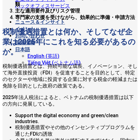
類
バックオフィスサービス
主な適用要件及びリスク管理
専門家の支援を受けながら、効果的に準備・申請方法
ニュース＆インサイト
イベント
税制優遇措置とは何か、そしてなぜ企
お問い合わせ
業は2025年にこれを知る必要があるの
採用情報
日本語
か。
English
(
英語
)
Tiếng Việt
(
ベトナム語
)
税制優遇措置とは、持続可能な成長、イノベーション、そし
て海外直接投資（FDI）を促進することを目的として、特定
のセクターや地域に投資する企業に対する税金の軽減または
免除を目的とした政府の政策である。
2025年法人税法によると、ベトナムの税制優遇措置は以下
の方向に発展している。
Support the digital economy and green/clean
industries.
税制優遇措置やその他のインセンティブプログラムを
通じたFDIの誘致