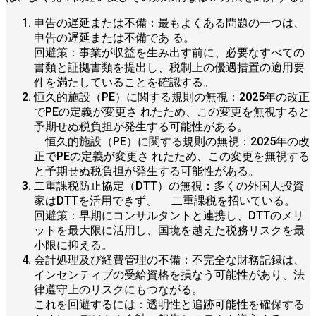
申告の遅延または不備：最もよくある問題の一つは、
申告の遅延または不備であ る。
回避策：事業が収益を生み出す前に、必要なすべての
書類と証拠書類を提出し、税制上の優遇措置の適用要
件を満たしていることを確認する。
恒久的施設（PE）に関する規則の無視：2025年の改正
でPEの定義が変更さ れたため、この変更を無視すると
予期せぬ税負担が発生する可能性がある。
恒久的施設（PE）に関する規則の無視：2025年の改
正でPEの定義が変更さ れたため、この変更を無視する
と予期せぬ税負担が発生する可能性がある。
二重課税防止協定（DTT）の無視：多くの外国人投資
家はDTTを活用できず、 二重課税を招いている。
回避策：早期にコンサルタントと連携し、DTTのメリ
ットを最大限に活用し、国境を越えた税務リスクを最
小限に抑える。
会計処理及び経費管理の不備：不完全な財務記録は、
インセンティブの受給資格を損なう可能性があり、法
律遵守上のリスクにもつながる。
これを回避するには：透明性と追跡可能性を確保する