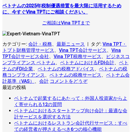
ベトナムの2025年税制優遇措置を最大限に活用するため
に、今すぐVina TPTにご相談ください。
ご相談はVina TPTまで
カテゴリー:
会計・税務
、
最新ニュース
|
タグ:
Vina TPT・
トプト財務管理サービス
、
Vina TPT会計サービス
、
Vina
TPT会計サービス会社
、
Vina TPT税務サービス
、
ビジネスコ
ンプライアンス ベトナム
、
ベトナムにおけるFDI会計
、
ベト
ナムのFDI企業
、
ベトナムの税務アドバイス
、
ベトナムの税
務コンプライアンス
、
ベトナムの税務サービス
、
ベトナム会
計基準（VAS）
、
会計
コメントをどうぞ
最近の投稿
ベトナムで起業するにあたって：外国人投資家からよ
ベ
コ
く寄せられる12の質問
ト
メ
ベトナムにおけるスタートアップ向け会計：最適な会
ナ
ベ
ン
コ
計サービスを選択する方法
ム
ト
ト
メ
ベトナムにおけるレストラン会計代行サービス：すべ
で
ナ
ベ
は
ン
コ
ての経営者が押さえるべき6つの核心機能