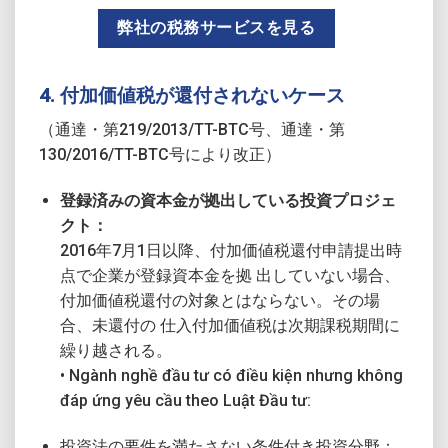
弊社の税務サービスを見る
4. 付加価値税が還付されないケース
（通達・第219/2013/TT-BTC号、通達・第
130/2016/TT-BTC号により改正）
登録済みの資本金が拠出している投資プロジェ
クト：
2016年7月1日以降、付加価値税還付申請提出時
点で企業が登録資本金を拠 出していない場合、
付加価値税還付の対象とはならない。その場
合、未還付の 仕入付加価値税は次期課税期間に
繰り越される。
• Ngành nghề đầu tư có điều kiện nhưng không
đáp ứng yêu cầu theo Luật Đầu tư:
投資法の要件を満たさない条件付き投資分野：