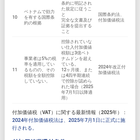
条約に明記され
た規定に従うこ
ベトナムで効力
と
国際条約法、
10
を有する国際条
完全な文書及び
付加価値税法
約の根拠
証拠を提出する
こと
控除されていな
い仕入付加価値
税額は3億ベト
事業者は5%の税
ナムドンを超え
率を適用してい
ている。
2024年改正付
11
るものの、その
12ヶ月後、また
加価値税法
税額を全額控除
は4四半期連続
していない。
で控除が認めら
れた場合（2025
年7月1日以降適
用）
付加価値税（VAT）に関する最新情報（2025年）：
2024年付加価値税法は、2025年7月1日に正式に施
行される。