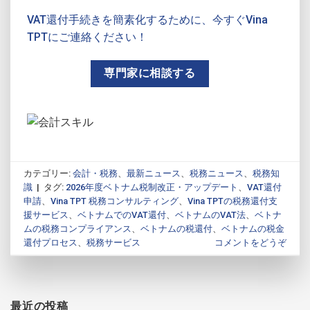
VAT還付手続きを簡素化するために、今すぐVina
TPTにご連絡ください！
専門家に相談する
カテゴリー:
会計・税務
、
最新ニュース
、
税務ニュース
、
税務知
識
|
タグ:
2026年度ベトナム税制改正・アップデート
、
VAT還付
申請
、
Vina TPT 税務コンサルティング
、
Vina TPTの税務還付支
援サービス
、
ベトナムでのVAT還付
、
ベトナムのVAT法
、
ベトナ
ムの税務コンプライアンス
、
ベトナムの税還付
、
ベトナムの税金
還付プロセス
、
税務サービス
コメントをどうぞ
最近の投稿