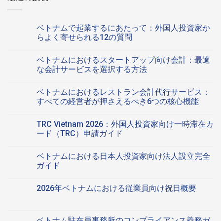
ベトナムで起業するにあたって：外国人投資家か
らよく寄せられる12の質問
ベ
コ
ト
メ
ベトナムにおけるスタートアップ向け会計：最適
ナ
ン
ム
ト
な会計サービスを選択する方法
で
は
起
ベ
ま
コ
業
ト
だ
メ
ベトナムにおけるレストラン会計代行サービス：
す
ナ
あ
ン
る
ム
り
ト
すべての経営者が押さえるべき6つの核心機能
に
に
ま
は
あ
お
ベ
せ
ま
コ
た
け
ト
ん
だ
メ
TRC Vietnam 2026：外国人投資家向け一時滞在カ
っ
る
ナ
あ
ン
て：
ス
ム
り
ト
ード（TRC）申請ガイド
外
タ
に
ま
は
国
ー
お
TRC
せ
ま
コ
人
ト
け
Vietnam
ん
だ
メ
ベトナムにおける日本人投資家向け法人設立完全
投
ア
る
2026：
あ
ン
資
ッ
レ
外
り
ト
ガイド
家
プ
ス
国
ま
は
か
向
ト
人
ベ
せ
ま
コ
ら
け
ラ
投
ト
ん
だ
メ
2026年ベトナムにおける従業員向け祝日概要
よ
会
ン
資
ナ
あ
ン
く
計：
会
家
ム
り
ト
2026
コ
寄
最
計
向
に
ま
は
年
メ
せ
適
代
け
お
せ
ま
ベ
ン
ら
な
行
一
け
ん
だ
ト
ト
ベトナム駐在員事務所のコンプライアンス義務ガ
れ
会
サ
時
る
あ