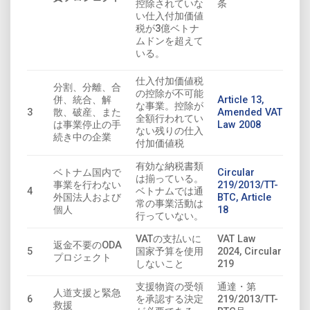
条
控除されていな
い仕入付加価値
税が3億ベトナ
ムドンを超えて
いる。
仕入付加価値税
分割、分離、合
の控除が不可能
併、統合、解
Article 13,
な事業。控除が
3
散、破産、また
Amended VAT
全額行われてい
は事業停止の手
Law 2008
ない残りの仕入
続き中の企業
付加価値税
有効な納税書類
ベトナム国内で
Circular
は揃っている。
事業を行わない
219/2013/TT-
4
ベトナムでは通
外国法人および
BTC, Article
常の事業活動は
個人
18
行っていない。
VATの支払いに
VAT Law
返金不要のODA
5
国家予算を使用
2024, Circular
プロジェクト
しないこと
219
支援物資の受領
通達・第
人道支援と緊急
6
を承認する決定
219/2013/TT-
救援