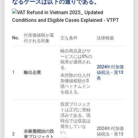
なるケースは以下の通りである。
付加価値税が還
No.
主な条件
法律根拠
付される対象
輸出商品及びサ
ービスには0%の
税率が適用され
2024年付加価
る。
1
輸出企業
値税法・第13
未控除の仕入付
条
加価値税額が3
億ベトナムドン
を超える。
投資プロジェク
トは正式に登録
済みである。現
時点では収益は
発生していな
2024年付加価
未稼働開始の投
い。
2
値税法・第13
資プロジェクト