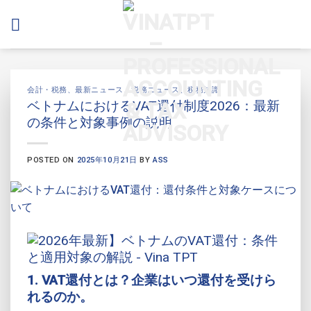
Skip
to
content
会計・税務
、
最新ニュース
、
税務ニュース
、
税務知識
ベトナムにおけるVAT還付制度2026：最新
の条件と対象事例の説明
POSTED ON
2025年10月21日
BY
ASS
1. VAT還付とは？企業はいつ還付を受けら
れるのか。