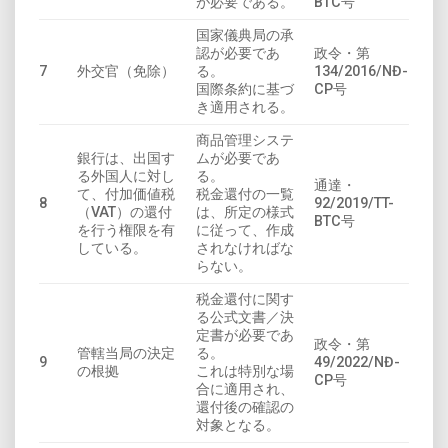
が必要である。
BTC号
国家儀典局の承
認が必要であ
政令・第
7
外交官（免除）
る。
134/2016/NĐ-
国際条約に基づ
CP号
き適用される。
商品管理システ
銀行は、出国す
ムが必要であ
る外国人に対し
る。
通達・
て、付加価値税
税金還付の一覧
8
92/2019/TT-
（VAT）の還付
は、所定の様式
BTC号
を行う権限を有
に従って、作成
している。
されなければな
らない。
税金還付に関す
る公式文書／決
定書が必要であ
政令・第
管轄当局の決定
る。
9
49/2022/NĐ-
の根拠
これは特別な場
CP号
合に適用され、
還付後の確認の
対象となる。