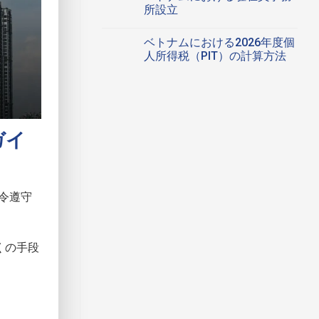
る
注
全
日
コ
ト
ん
所設立
べ
サ
ガ
概
ン
は
き
ー
ベ
イ
要
プ
ま
コ
6
ビ
ト
ド
へ
ラ
だ
メ
つ
ベトナムにおける2026年度個
ス
ナ
へ
の
イ
あ
ン
の
は、
ム
の
ア
り
ト
人所得税（PIT）の計算方法
核
海
に
ン
ま
は
心
外
お
ベ
ス
せ
ま
コ
機
直
け
ト
義
ん
だ
メ
能
接
る
ナ
務
あ
ン
へ
投
駐
ム
ガ
り
ト
の
資
在
に
イ
ま
は
（FDI）
員
お
ド
せ
ま
企
事
け
へ
ん
だ
ガイ
業
務
る
の
あ
に
所
2026
り
と
設
年
ま
っ
立
度
せ
て、
へ
個
ん
費
の
人
用
所
令遵守
削
得
減
税
に
（PIT）
ど
の
の
計
くの手段
よ
算
う
方
に
法
役
へ
立
の
つ
の
で