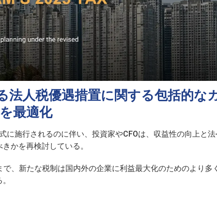
る法人税優遇措置に関する包括的な
益を最適化
式に施行されるのに伴い、投資家やCFOは、収益性の向上と法
べきかを再検討している。
置まで、新たな税制は国内外の企業に利益最大化のためのより多
る。