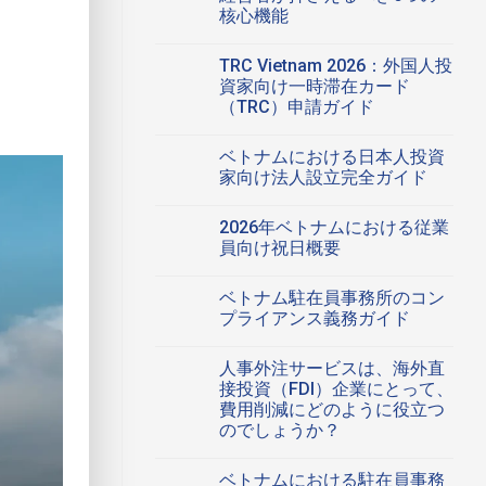
っ
け
だ
核心機能
て：
る
あ
外
ベ
ス
コ
り
国
ト
タ
メ
ま
人
TRC Vietnam 2026：外国人投
ナ
ー
ン
せ
投
ム
ト
ト
ん
資家向け一時滞在カード
資
に
ア
は
家
（TRC）申請ガイド
お
ッ
ま
か
け
プ
だ
TRC
コ
ら
る
向
あ
Vietnam
メ
よ
レ
け
り
ベトナムにおける日本人投資
2026：
ン
く
ス
会
ま
外
ト
寄
家向け法人設立完全ガイド
ト
計：
せ
国
は
せ
ラ
最
ん
人
ベ
ま
コ
ら
ン
適
投
ト
だ
メ
れ
会
な
2026年ベトナムにおける従業
資
ナ
あ
ン
る
計
会
家
ム
り
ト
12
員向け祝日概要
代
計
向
に
ま
は
の
行
サ
け
お
2026
せ
ま
コ
質
サ
ー
一
け
年
ん
だ
メ
問
ー
ビ
ベトナム駐在員事務所のコン
時
る
ベ
あ
ン
へ
ビ
ス
滞
日
ト
り
ト
の
プライアンス義務ガイド
ス：
を
在
本
ナ
ま
は
す
選
カ
人
ム
ベ
せ
ま
コ
べ
択
ー
投
に
ト
ん
だ
メ
て
す
人事外注サービスは、海外直
ド
資
お
ナ
あ
ン
の
る
（TRC）
家
け
ム
り
ト
接投資（FDI）企業にとって、
経
方
申
向
る
駐
ま
は
営
法
費用削減にどのように役立つ
請
け
従
在
せ
ま
者
へ
ガ
法
業
員
ん
だ
のでしょうか？
が
の
イ
人
員
事
あ
押
人
ド
設
向
務
コ
り
さ
事
へ
立
け
所
メ
ま
え
ベトナムにおける駐在員事務
外
の
完
祝
の
ン
せ