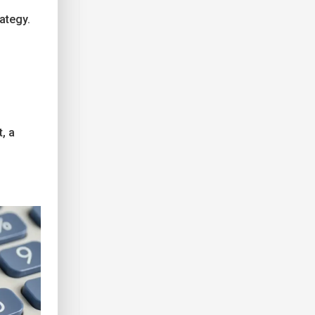
ategy.
, a