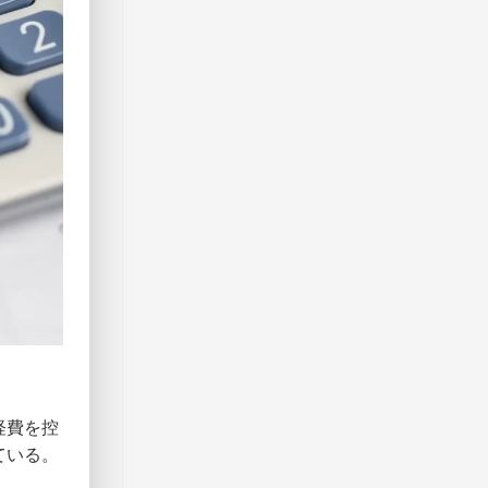
経費を控
ている。