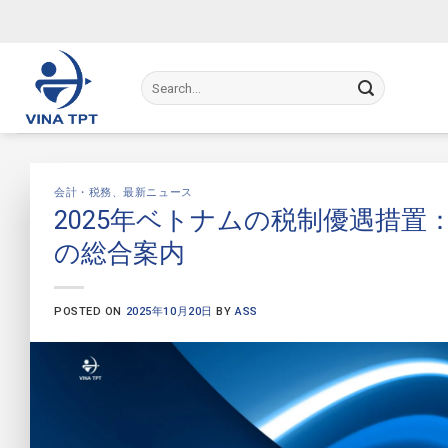
Skip
to
content
会計・税務
、
最新ニュース
2025年ベトナムの税制優遇措
の総合案内
POSTED ON
2025年10月20日
BY
ASS