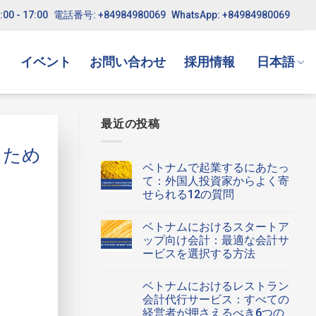
:00 - 17:00
電話番号: +84984980069
WhatsApp: +84984980069
ト
イベント
お問い合わせ
採用情報
日本語
最近の投稿
るため
ベトナムで起業するにあたっ
て：外国人投資家からよく寄
せられる12の質問
ベ
コ
ト
メ
ベトナムにおけるスタートア
ナ
ン
ム
ト
ップ向け会計：最適な会計サ
で
は
ービスを選択する方法
起
ま
業
だ
ベ
コ
す
あ
ト
メ
る
り
ベトナムにおけるレストラン
ナ
ン
に
ま
ム
ト
会計代行サービス：すべての
あ
せ
に
は
た
ん
経営者が押さえるべき6つの
お
ま