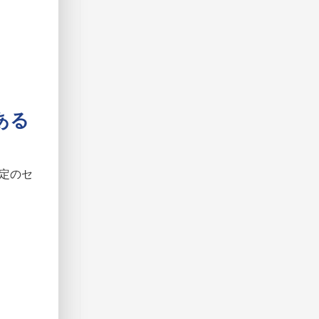
し
ょ
う
か？
へ
の
ある
定のセ