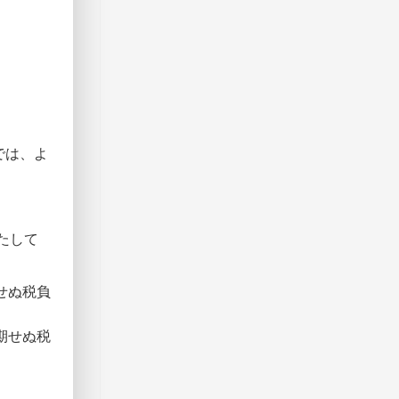
では、よ
たして
せぬ税負
期せぬ税