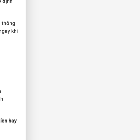
y định
h thông
ngay khi
n
nh
tiền hay