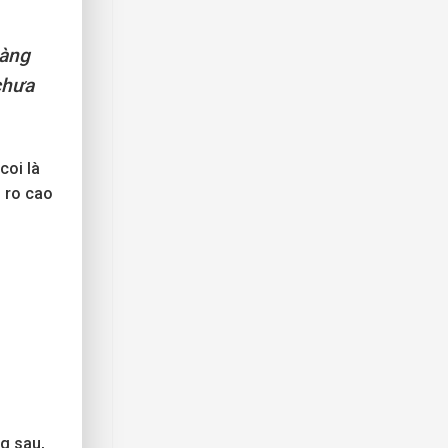
Thế
Giới
Quan
hàng
chưa
coi là
i ro cao
g sau,