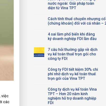
Theo
luận
nước ngoài: Giải pháp toàn
ở
Thông Tư 89/2026
diện từ Vina TPT
Văn
phòng
Không
chia
có
sẻ:
Cách tính thuế chuyển nhượng cổ
bình
Giải
luận
(chứng khoán) đối với cá nhân – 
pháp
ở
không
Dịch
Không
gian
vụ
có
làm
4 sai lầm phổ biến khi đăng
kế
bình
việc
toán
luận
ký doanh nghiệp FDI lần đầu
thông
cho
ở
minh
công
Cách tính thuế chuyển nhượng cổ phần
Không
dành
ty
(chứng
có
cho
7 câu hỏi thường gặp về dịch
nước
khoán) đối với cá nhân –
bình
các
ngoài:
2026
luận
vụ kế toán thuế trọn gói cho
doanh
Giải
ở
nghiệp
công ty FDI
pháp
4
FDI
toàn
sai
Không
diện
lầm
có
từ
phổ
Công ty FDI tiết kiệm 30% chi
bình
Vina
biến
luận
phí nhờ dịch vụ kế toán thuế
TPT
khi
ở
đăng
trọn gói của Vina TPT
7
ký
câu
doanh
Không
hỏi
nghiệp
có
thường
Công ty dịch vụ kế toán Vina
FDI
bình
gặp
lần
luận
TPT – Hơn 20 năm kinh
về
 việc
ở
đầu
dịch
nghiệm hỗ trợ doanh nghiệp
Công
vụ
ới các
ty
FDI
kế
FDI