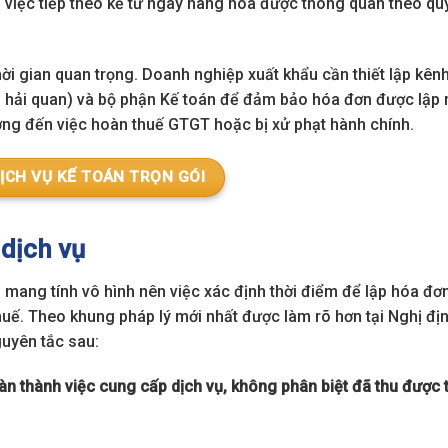
 việc tiếp theo kể từ ngày hàng hóa được thông quan theo qu
ời gian quan trọng. Doanh nghiệp xuất khẩu cần thiết lập kên
ai hải quan) và bộ phận Kế toán để đảm bảo hóa đơn được lập 
ưởng đến việc hoàn thuế GTGT hoặc bị xử phạt hành chính.
ỊCH VỤ KẾ TOÁN TRỌN GÓI
 dịch vụ
ụ mang tính vô hình nên việc xác định thời điểm để lập hóa đơ
thuế. Theo khung pháp lý mới nhất được làm rõ hơn tại Nghị đị
uyên tắc sau:
oàn thành việc cung cấp dịch vụ, không phân biệt đã thu được 