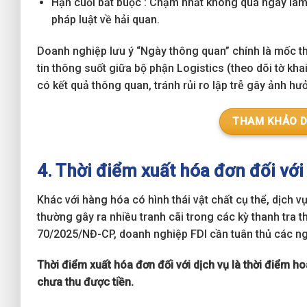
Hạn cuối bắt buộc : Chậm nhất không quá ngày làm
pháp luật về hải quan.
Doanh nghiệp lưu ý “Ngày thông quan” chính là mốc th
tin thông suốt giữa bộ phận Logistics (theo dõi tờ kh
có kết quả thông quan, tránh rủi ro lập trễ gây ảnh h
THAM KHẢO D
4. Thời điểm xuất hóa đơn đối với
Khác với hàng hóa có hình thái vật chất cụ thể, dịch v
thường gây ra nhiều tranh cãi trong các kỳ thanh tra 
70/2025/NĐ-CP, doanh nghiệp FDI cần tuân thủ các ng
Thời điểm xuất hóa đơn đối với dịch vụ là thời điểm h
chưa thu được tiền.