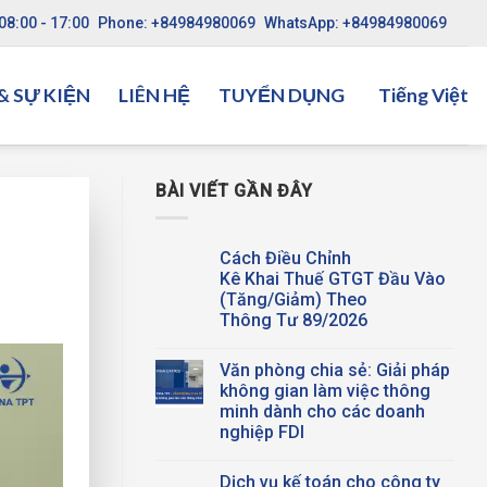
08:00 - 17:00
Phone: +84984980069
WhatsApp: +84984980069
 SỰ KIỆN
LIÊN HỆ
TUYỂN DỤNG
Tiếng Việt
BÀI VIẾT GẦN ĐÂY
Cách Điều Chỉnh
Kê Khai Thuế GTGT Đầu Vào
(Tăng/Giảm) Theo
Thông Tư 89/2026
Không
có
Văn phòng chia sẻ: Giải pháp
bình
luận
không gian làm việc thông
ở
minh dành cho các doanh
Cách
Điều
nghiệp FDI
Chỉnh
Kê Khai Thuế GTGT Đầu
Không
Vào
có
Dịch vụ kế toán cho công ty
(Tăng/Giảm)
bình