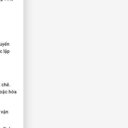
huyển
c lập
 chẽ.
hoặc hóa
 vận