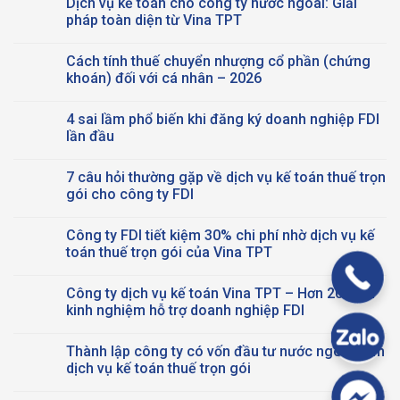
Dịch vụ kế toán cho công ty nước ngoài: Giải
Chỉnh
bình
Kê Khai Thuế GTGT Đầu
luận
pháp toàn diện từ Vina TPT
Vào
ở
(Tăng/Giảm)
Văn
Không
Theo
phòng
có
Cách tính thuế chuyển nhượng cổ phần (chứng
Thông Tư 89/2026
chia
bình
sẻ:
luận
khoán) đối với cá nhân – 2026
Giải
ở
pháp
Dịch
Không
không
vụ
có
4 sai lầm phổ biến khi đăng ký doanh nghiệp FDI
gian
kế
bình
làm
toán
luận
lần đầu
việc
cho
ở
thông
công
Cách tính thuế chuyển nhượng cổ phần
Không
minh
ty
(chứng
có
7 câu hỏi thường gặp về dịch vụ kế toán thuế trọn
dành
nước
khoán) đối với cá nhân –
bình
cho
ngoài:
2026
luận
gói cho công ty FDI
các
Giải
ở
doanh
pháp
4
Không
nghiệp
toàn
sai
có
Công ty FDI tiết kiệm 30% chi phí nhờ dịch vụ kế
FDI
diện
lầm
bình
từ
phổ
luận
toán thuế trọn gói của Vina TPT
Vina
biến
ở
TPT
khi
7
Không
đăng
câu
có
Công ty dịch vụ kế toán Vina TPT – Hơn 20 năm
ký
hỏi
bình
doanh
thường
luận
kinh nghiệm hỗ trợ doanh nghiệp FDI
nghiệp
gặp
ở
FDI
về
Công
Không
lần
dịch
ty
có
Thành lập công ty có vốn đầu tư nước ngoài kèm
đầu
vụ
FDI
bình
kế
tiết
luận
dịch vụ kế toán thuế trọn gói
toán
kiệm
ở
thuế
30%
Công
Không
trọn
chi
ty
có