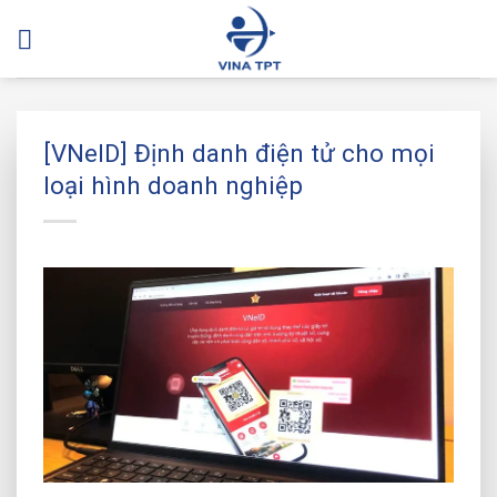
Bỏ
qua
nội
dung
[VNeID] Định danh điện tử cho mọi
loại hình doanh nghiệp