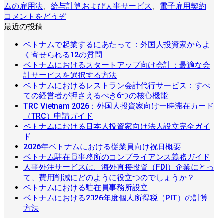
ムの雇用法
、
給与計算および人事サービス
、
電子雇用契約
コメントをどうぞ
最近の投稿
ベトナムで起業するにあたって：外国人投資家からよ
ベ
コ
く寄せられる12の質問
ト
メ
ベトナムにおけるスタートアップ向け会計：最適な会
ナ
ベ
ン
コ
計サービスを選択する方法
ム
ト
ト
メ
ベトナムにおけるレストラン会計代行サービス：すべ
で
ナ
ベ
は
ン
コ
ての経営者が押さえるべき6つの核心機能
起
ム
ト
ま
ト
メ
TRC Vietnam 2026：外国人投資家向け一時滞在カード
TRC
業
に
ナ
コ
だ
は
ン
（TRC）申請ガイド
Vietnam
す
お
ム
メ
あ
ま
ト
ベトナムにおける日本人投資家向け法人設立完全ガイ
2026：
ベ
る
け
に
コ
ン
り
だ
は
ド
外
ト
に
る
お
2026
メ
ト
ま
あ
ま
コ
2026年ベトナムにおける従業員向け祝日概要
国
年
ナ
あ
ス
け
ベ
ン
は
せ
り
だ
メ
コ
ベトナム駐在員事務所のコンプライアンス義務ガイド
人
ベ
ム
た
タ
る
ト
ト
ま
ん
ま
あ
ン
メ
人事外注サービスは、海外直接投資（FDI）企業にとっ
投
ト
に
っ
ー
レ
人
ナ
は
だ
せ
り
ト
コ
ン
て、費用削減にどのように役立つのでしょうか？
資
ナ
お
て：
ト
ベ
ス
事
ム
ま
あ
ん
コ
ま
は
メ
ト
ベトナムにおける駐在員事務所設立
家
ム
け
外
ア
ト
ト
外
駐
だ
り
メ
せ
ま
ン
は
ベトナムにおける2026年度個人所得税（PIT）の計算
向
に
る
ベ
国
ッ
ナ
ラ
注
在
あ
コ
ま
ン
ん
だ
ト
ま
方法
け
お
日
ト
人
プ
ム
ン
サ
員
り
メ
せ
ト
あ
は
だ