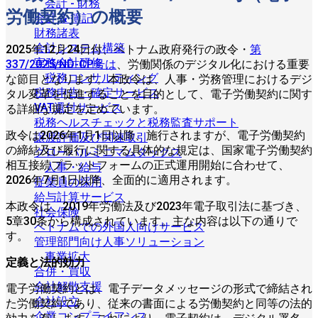
会計 - 財務
労働契約）の概要
会計 & 簿記
財務諸表
会計システム構築
2025年12月24日付、ベトナム政府発行の政令・
第
実務会計研修
337/2025/ND-CP号は
、労働関係のデジタル化における重要
税務コンサルティング
な節目となります。本政令は、人事・労務管理におけるデジ
税務申告・確定サービス
タル変革を促進することを目的として、電子労働契約に関す
VAT還付サービス
る詳細な規定を定めています。
税務ヘルスチェックと税務監査サポート
政令は2026年1月1日以降、施行されますが、電子労働契約
譲渡評価及び関連取引
の締結及び履行に関する具体的な規定は、国家電子労働契約
グローバルミニマムタックス
相互接続プラットフォームの正式運用開始に合わせて、
人事・給与
2026年7月1日以降、全面的に適用されます。
従業員の採用
給与計算サービス
本政令は、2019年労働法及び2023年電子取引法に基づき、
社会保険
5章30条から構成されています。主な内容は以下の通りで
ベトナムでの外国人向けサービス
す。
管理部門向け人事ソリューション
事業拡大
定義と法的効力
合併・買収
会社解散支援
電子労働契約とは、電子データメッセージの形式で締結され
会社設立
た労働契約であり、従来の書面による労働契約と同等の法的
企業コンプライアンス