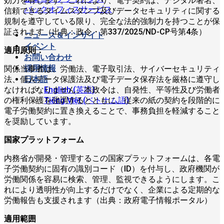
効力を有します。これにより、電子契約は、デジタル署名、
バックオフィスサービス
信頼できるタイムスタンプ及びデータセキュリティに関する
規制を遵守している限り、完全な法的強制力を持つことが保
証されます（出典：政令・第337/2025/ND-CP号第4条）
ニュース＆インサイト
イベント
適用原則：
お問い合わせ
採用情報
関係当事者は、労働法、電子取引法、サイバーセキュリティ
日本語
法、個人データ保護法及び電子データ保存法を厳格に遵守し
なければなりません。本政令は、自発性、平等性及び労働者
English
(
英語
)
の権利保護を強調するとともに、従来の紙の契約を段階的に
Tiếng Việt
(
ベトナム語
)
電子労働契約に置き換えることで、事務負担を軽減すること
を奨励しています。
国家プラットフォーム
内務省が開発・管理するこの国家プラットフォームは、各電
子労働契約に固有の識別コード（ID）を付与し、政府機関が
労働関係を容易に検索、管理、監視できるようにします。こ
れにより透明性が向上するだけでなく、企業による定期的な
労働報告も支援されます（出典：政府電子情報ポータル）
適用範囲