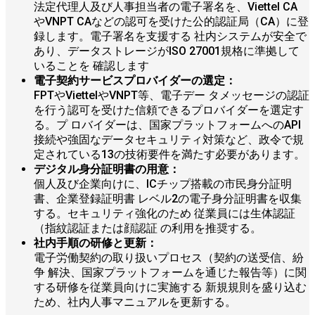
法定代理人及び人事担当者の電子署名を、Viettel CA
やVNPT CAなどの認可を受けた公的認証局（CA）に登
録します。電子署名を支援する 社内システムが安全で
あり、データストレージがISO 27001規格に準拠して
いることを 確認します
電子契約サービスプロバイダーの選定：
FPTやViettelやVNPT等、電子デー タメッセージの認証
を行う認可を受けた信頼できるプロバイダーを選定す
る。プ ロバイダーは、国家プラットフォームへのAPI
接続や強固なデータセキュリティ対策など、政令で規
定されている13の技術要件を満たす必要があります。
デジタル身分証明書の用意：
個人及び企業向けに、ICチップ搭載の市民身分証明
書、企業登録証明書 レベル2の電子身分証明書を収集
する。セキュリティ強化のため 従業員には生体認証
（指紋認証または顔認証 の利用を推奨する。
社内手順の研修と更新：
電子労働契約の取り扱いプロセス（契約の送受信、紛
争 解決、国家プラットフォームを通じた報告等）に関
する研修を従業員向けに実施する 新規規則を盛り込む
ため、社内人事マニュアルを更新する。