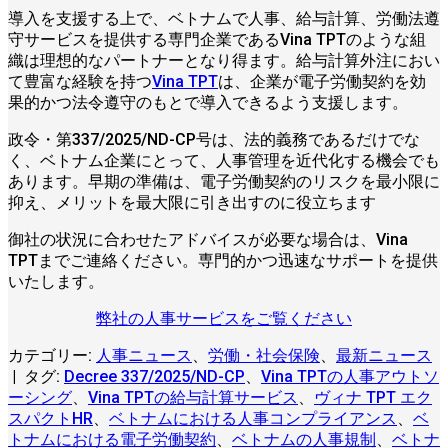
導入を支援する上で、ベトナムで人事、給与計算、労働法遵
守サービスを提供する専門企業であるVina TPTのような組
織は理想的なパートナーとなり得ます。給与計算外注におい
て豊富な経験を持つ
Vina TPT
は、企業が電子労働契約を効
果的かつ法令遵守のもとで導入できるよう支援します。
政令・第337/2025/ND-CP号は、法的義務であるだけでな
く、ベトナム企業にとって、人事管理を近代化する機会でも
あります。早期の準備は、電子労働契約のリスクを最小限に
抑え、メリットを最大限に引き出すのに役立ちます
御社の状況に合わせたアドバイスが必要な場合は、Vina
TPTまでご連絡ください。専門的かつ迅速なサポートを提供
いたします。
弊社の人事サービスをご覧ください
カテゴリー:
人事ニュース
、
労働・社会保険
、
最新ニュース
|
タグ:
Decree 337/2025/ND-CP
、
Vina TPTの人事アウトソ
ーシング
、
Vina TPTの給与計算サービス
、
ヴィナ TPT エク
スパクトHR
、
ベトナムにおける人事コンプライアンス
、
ベ
トナムにおける電子労働契約
、
ベトナムの人事規制
、
ベトナ