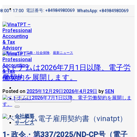
Skip
電話番号: +84984980069
8:00 - 17:00
WhatsApp: +84984980069
to
content
人事ニュース
、
労働・社会保険
、
最新ニュース
ベトナムは2026年7月1日以降、電子労
働契約を展開します。
Posted on
2025年12月29日
2026年4月29日
by
SEN
会社概要
サービス
1- 政令・第337/2025/ND-CP号（電子