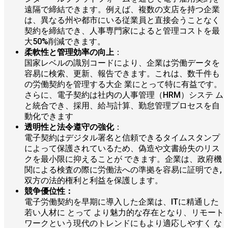
遠隔で締結できます。例えば、複数の支店を持つ企業
は、異なる州や都市にいる従業員と直接会うことなく
契約を締結でき、人事専門家によると管理コストを最
大50%削減できます。
柔軟性と管理効率の向上
：
国家レベルの識別コードにより、企業は労働データを
容易に検索、更新、報告できます。これは、数千件も
の労働契約を管理する大企 業にとって特に有益です。
さらに、電子契約は社内の人事管理（HRM）システ ム
と統合でき、採用、給与計算、勤怠管理プロセスを自
動化できます
透明性と法令遵守の強化
：
電子契約はデジタル署名と信頼できるタイムスタンプ
によって保護されているため、偽造や文書紛失のリス
クを最小限に抑えることが できます。企業は、政府機
関による検査の際に労働法への準拠を容易に証明でき,
双方の法的権利と利益を保護します。
競争優位性：
電子労働契約を早期に導入した企業は、ITに精通した
若い人材に とって より魅力的な存在となり、リモート
ワークという現代のトレンドにもより適応しやすく な