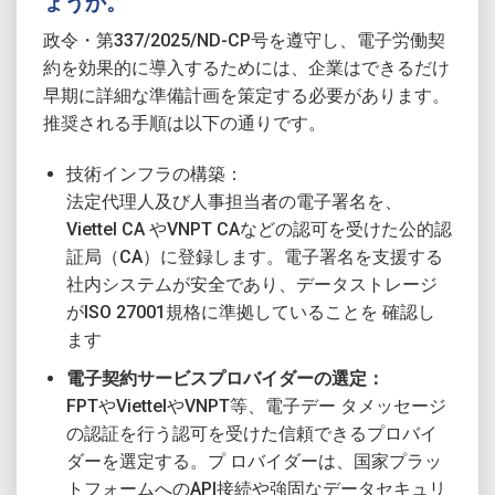
ょうか。
政令・第337/2025/ND-CP号を遵守し、電子労働契
約を効果的に導入するためには、企業はできるだけ
早期に詳細な準備計画を策定する必要があります。
推奨される手順は以下の通りです。
技術インフラの構築：
法定代理人及び人事担当者の電子署名を、
Viettel CA やVNPT CAなどの認可を受けた公的認
証局（CA）に登録します。電子署名を支援する
社内システムが安全であり、データストレージ
がISO 27001規格に準拠していることを 確認し
ます
電子契約サービスプロバイダーの選定：
FPTやViettelやVNPT等、電子デー タメッセージ
の認証を行う認可を受けた信頼できるプロバイ
ダーを選定する。プ ロバイダーは、国家プラッ
トフォームへのAPI接続や強固なデータセキュリ