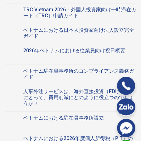
あ
お
ベ
せ
ま
コ
た
け
ト
ん
だ
メ
TRC Vietnam 2026：外国人投資家向け一時滞在カ
っ
る
ナ
あ
ン
て：
ス
ム
り
ト
ード（TRC）申請ガイド
外
タ
に
ま
は
国
ー
お
TRC
せ
ま
コ
人
ト
け
Vietnam
ん
だ
メ
ベトナムにおける日本人投資家向け法人設立完全
投
ア
る
2026：
あ
ン
資
ッ
レ
外
り
ト
ガイド
家
プ
ス
国
ま
は
か
向
ト
人
ベ
せ
ま
コ
ら
け
ラ
投
ト
ん
だ
メ
2026年ベトナムにおける従業員向け祝日概要
よ
会
ン
資
ナ
あ
ン
く
計：
会
家
ム
り
ト
2026
コ
寄
最
計
向
に
ま
は
年
メ
せ
適
代
け
お
せ
ま
ベ
ン
ら
な
行
一
け
ん
だ
ト
ト
ベトナム駐在員事務所のコンプライアンス義務ガ
れ
会
サ
時
る
あ
ナ
は
る
計
ー
滞
日
り
イド
ム
ま
12
サ
ビ
在
本
ま
に
だ
の
ー
ス：
カ
人
ベ
せ
コ
お
あ
質
ビ
す
ー
投
ト
ん
メ
け
り
人事外注サービスは、海外直接投資（FDI）企業
問
ス
べ
ド
資
ナ
ン
る
ま
へ
を
て
（TRC）
家
ム
ト
にとって、費用削減にどのように役立つのでしょ
従
せ
の
選
の
申
向
駐
は
業
ん
うか？
択
経
請
け
在
ま
員
す
営
ガ
法
員
だ
人
向
コ
る
者
イ
人
事
あ
事
け
メ
方
が
ド
設
務
り
ベトナムにおける駐在員事務所設立
外
祝
ン
法
押
へ
立
所
ま
注
日
ト
へ
さ
の
完
の
ベ
せ
コ
サ
概
は
の
え
全
コ
ト
ん
メ
ー
要
ま
る
ガ
ン
ナ
ン
ビ
へ
だ
べ
イ
プ
ム
ト
ベトナムにおける2026年度個人所得税（PIT）の
ス
の
あ
き
ド
ラ
に
は