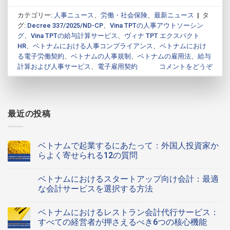
カテゴリー:
人事ニュース
、
労働・社会保険
、
最新ニュース
|
タ
グ:
Decree 337/2025/ND-CP
、
Vina TPTの人事アウトソーシン
グ
、
Vina TPTの給与計算サービス
、
ヴィナ TPT エクスパクト
HR
、
ベトナムにおける人事コンプライアンス
、
ベトナムにおけ
る電子労働契約
、
ベトナムの人事規制
、
ベトナムの雇用法
、
給与
計算および人事サービス
、
電子雇用契約
コメントをどうぞ
最近の投稿
ベトナムで起業するにあたって：外国人投資家か
らよく寄せられる12の質問
ベ
コ
ト
メ
ベトナムにおけるスタートアップ向け会計：最適
ナ
ン
ム
ト
な会計サービスを選択する方法
で
は
起
ベ
ま
コ
業
ト
だ
メ
ベトナムにおけるレストラン会計代行サービス：
す
ナ
あ
ン
る
ム
り
ト
すべての経営者が押さえるべき6つの核心機能
に
に
ま
は