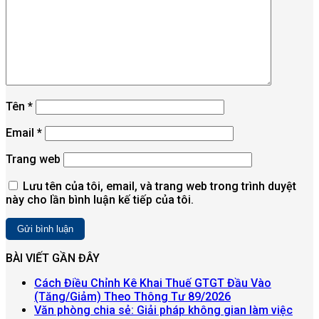
Tên
*
Email
*
Trang web
Lưu tên của tôi, email, và trang web trong trình duyệt
này cho lần bình luận kế tiếp của tôi.
BÀI VIẾT GẦN ĐÂY
Cách Điều Chỉnh Kê Khai Thuế GTGT Đầu Vào
Không
(Tăng/Giảm) Theo Thông Tư 89/2026
có
Văn phòng chia sẻ: Giải pháp không gian làm việc