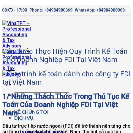
Bỏ
08:00 - 17:00
Phone: +84984980069
WhatsApp: +84984980069
qua
nội
dung
Các Bước Thực Hiện Quy Trình Kế Toán
Cho Doanh Nghiệp FDI Tại Việt Nam
1/ Những Thách Thức Trong Thủ Tục Kế
Toán Của Doanh Nghiệp FDI Tại Việt
Nam
VỀ CHÚNG TÔI
DỊCH VỤ
Đầu tư trực tiếp nước ngoài (FDI) đã trở thành nền tảng cho
sự tăng trưởng kinh tế của Việt Nam, thu hút cả các tập
TÀI CHÍNH - KẾ TOÁN