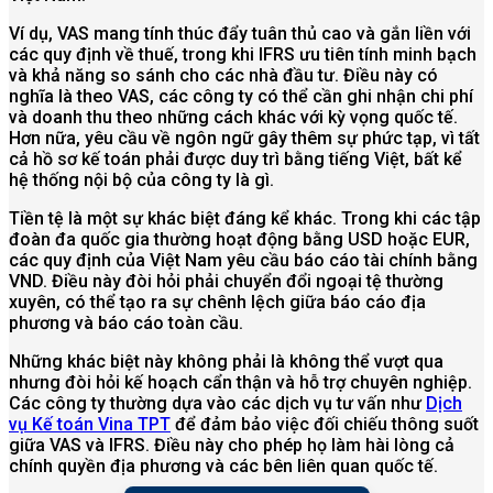
Ví dụ, VAS mang tính thúc đẩy tuân thủ cao và gắn liền với
các quy định về thuế, trong khi IFRS ưu tiên tính minh bạch
và khả năng so sánh cho các nhà đầu tư. Điều này có
nghĩa là theo VAS, các công ty có thể cần ghi nhận chi phí
và doanh thu theo những cách khác với kỳ vọng quốc tế.
Hơn nữa, yêu cầu về ngôn ngữ gây thêm sự phức tạp, vì tất
cả hồ sơ kế toán phải được duy trì bằng tiếng Việt, bất kể
hệ thống nội bộ của công ty là gì.
Tiền tệ là một sự khác biệt đáng kể khác. Trong khi các tập
đoàn đa quốc gia thường hoạt động bằng USD hoặc EUR,
các quy định của Việt Nam yêu cầu báo cáo tài chính bằng
VND. Điều này đòi hỏi phải chuyển đổi ngoại tệ thường
xuyên, có thể tạo ra sự chênh lệch giữa báo cáo địa
phương và báo cáo toàn cầu.
Những khác biệt này không phải là không thể vượt qua
nhưng đòi hỏi kế hoạch cẩn thận và hỗ trợ chuyên nghiệp.
Các công ty thường dựa vào các dịch vụ tư vấn như
Dịch
vụ Kế toán Vina TPT
để đảm bảo việc đối chiếu thông suốt
giữa VAS và IFRS. Điều này cho phép họ làm hài lòng cả
chính quyền địa phương và các bên liên quan quốc tế.