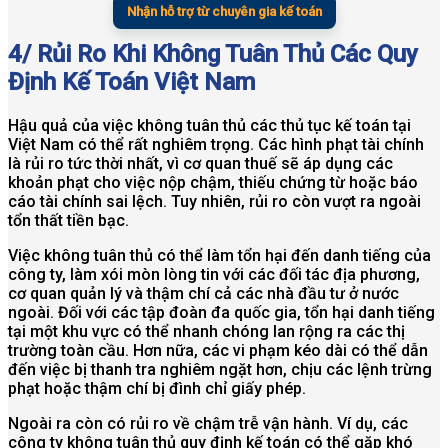
Nhận hỗ trợ từ chuyên gia kế toán
4/ Rủi Ro Khi Không Tuân Thủ Các Quy
Định Kế Toán Việt Nam
Hậu quả của việc không tuân thủ các thủ tục kế toán tại
Việt Nam có thể rất nghiêm trọng. Các hình phạt tài chính
là rủi ro tức thời nhất, vì cơ quan thuế sẽ áp dụng các
khoản phạt cho việc nộp chậm, thiếu chứng từ hoặc báo
cáo tài chính sai lệch. Tuy nhiên, rủi ro còn vượt ra ngoài
tổn thất tiền bạc.
Việc không tuân thủ có thể làm tổn hại đến danh tiếng của
công ty, làm xói mòn lòng tin với các đối tác địa phương,
cơ quan quản lý và thậm chí cả các nhà đầu tư ở nước
ngoài. Đối với các tập đoàn đa quốc gia, tổn hại danh tiếng
tại một khu vực có thể nhanh chóng lan rộng ra các thị
trường toàn cầu. Hơn nữa, các vi phạm kéo dài có thể dẫn
đến việc bị thanh tra nghiêm ngặt hơn, chịu các lệnh trừng
phạt hoặc thậm chí bị đình chỉ giấy phép.
Ngoài ra còn có rủi ro về chậm trễ vận hành. Ví dụ, các
công ty không tuân thủ quy định kế toán có thể gặp khó