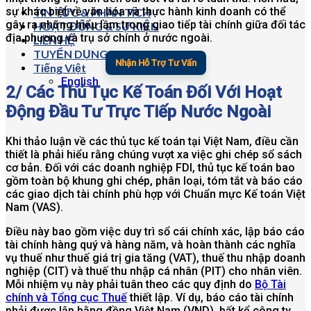
sự khác biệt về văn hóa và thực hành kinh doanh có thể
TIN TỨC & PHÂN TÍCH
gây ra những hiểu lầm trong giao tiếp tài chính giữa đối tác
HOẠT ĐỘNG & SỰ KIỆN
địa phương và trụ sở chính ở nước ngoài.
LIÊN HỆ
TUYỂN DỤNG
Nhận Hỗ Trợ Tư Vấn
Tiếng Việt
English
2/ Các Thủ Tục Kế Toán Đối Với Hoạt
Động Đầu Tư Trực Tiếp Nước Ngoài
Khi thảo luận về các thủ tục kế toán tại Việt Nam, điều cần
thiết là phải hiểu rằng chúng vượt xa việc ghi chép sổ sách
cơ bản. Đối với các doanh nghiệp FDI, thủ tục kế toán bao
gồm toàn bộ khung ghi chép, phân loại, tóm tắt và báo cáo
các giao dịch tài chính phù hợp với Chuẩn mực Kế toán Việt
Nam (VAS).
Điều này bao gồm việc duy trì sổ cái chính xác, lập báo cáo
tài chính hàng quý và hàng năm, và hoàn thành các nghĩa
vụ thuế như thuế giá trị gia tăng (VAT), thuế thu nhập doanh
nghiệp (CIT) và thuế thu nhập cá nhân (PIT) cho nhân viên.
Mỗi nhiệm vụ này phải tuân theo các quy định do
Bộ Tài
chính và Tổng cục Thuế
thiết lập. Ví dụ, báo cáo tài chính
phải được lập bằng đồng Việt Nam (VND), bất kể công ty