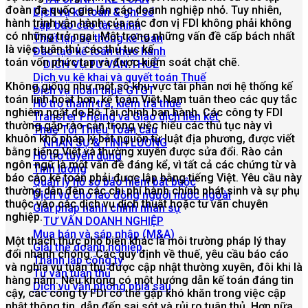
đoàn đa quốc gia lẫn các doanh nghiệp nhỏ. Tuy nhiên,
Dịch vụ kế toán & ghi sổ
hành trình vận hành của các đơn vị FDI không phải không
Lập báo cáo tài chính
có những trở ngại. Một trong những vấn đề cấp bách nhất
Thiết lập hệ thống kế toán
là việc tuân thủ các thủ tục kế
Đào tạo kế toán thực hành
toán
vốn
phức
tạp
và
được
kiểm
soát
chặt
chẽ
.
DỊCH VỤ TƯ VẤN THUẾ
Dịch vụ kê khai và quyết toán Thuế
Không giống như một số khu vực tài phán nơi hệ thống kế
Dịch vụ hoàn thuế GTGT
toán linh hoạt hơn, kế toán Việt Nam tuân theo các quy tắc
Hỗ trợ thanh tra, kiểm tra thuế
nghiêm ngặt do Bộ Tài chính ban hành. Các công ty FDI
Transfer Pricing và Giao dịch liên kết
thường gặp rào cản trong việc hiểu các thủ tục này vì
Thuế Tối Thiểu Toàn cầu
khuôn khổ pháp lý bắt nguồn từ luật địa phương, được viết
NHÂN SỰ & TÍNH LƯƠNG
bằng tiếng Việt và thường xuyên được sửa đổi. Rào cản
Hỗ trợ tuyển dụng
ngôn ngữ là một vấn đề đáng kể, vì tất cả các chứng từ và
Tính lương
báo cáo kế toán phải được lập bằng tiếng Việt. Yêu cầu này
Quản lý hồ sơ bảo hiểm bắt buộc
thường dẫn đến các chi phí hành chính phát sinh và sự phụ
Dịch vụ cho lao động người nước ngoài
thuộc vào các dịch vụ dịch thuật hoặc tư vấn chuyên
Giải pháp hành chính nhân sự
nghiệp.
TƯ VẤN DOANH NGHIỆP
Mua bán và sáp nhập (M&A)
Một thách thức phổ biến khác là môi trường pháp lý thay
Giải thể doanh nghiệp
đổi nhanh chóng. Các quy định về thuế, yêu cầu báo cáo
Thành lập công ty
và nghĩa vụ tuân thủ được cập nhật thường xuyên, đôi khi là
Tư vấn tuân thủ
hàng năm. Nếu không có một hướng dẫn kế toán đáng tin
Dịch vụ văn phòng phía sau
cậy, các công ty FDI có thể gặp khó khăn trong việc cập
nhật thông tin, dẫn đến sai sót và rủi ro tuân thủ. Hơn nữa,