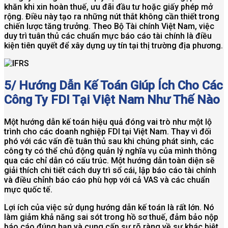
khăn khi xin hoàn thuế, ưu đãi đầu tư hoặc giấy phép mở
rộng. Điều này tạo ra những nút thắt không cần thiết trong
chiến lược tăng trưởng. Theo Bộ Tài chính Việt Nam, việc
duy trì tuân thủ các chuẩn mực báo cáo tài chính là điều
kiện tiên quyết để xây dựng uy tín tại thị trường địa phương.
5/ Hướng Dẫn Kế Toán Giúp Ích Cho Các
Công Ty FDI Tại Việt Nam Như Thế Nào
Một hướng dẫn kế toán hiệu quả đóng vai trò như một lộ
trình cho các doanh nghiệp FDI tại Việt Nam. Thay vì đối
phó với các vấn đề tuân thủ sau khi chúng phát sinh, các
công ty có thể chủ động quản lý nghĩa vụ của mình thông
qua các chỉ dẫn có cấu trúc. Một hướng dẫn toàn diện sẽ
giải thích chi tiết cách duy trì sổ cái, lập báo cáo tài chính
và điều chỉnh báo cáo phù hợp với cả VAS và các chuẩn
mực quốc tế.
Lợi ích của việc sử dụng hướng dẫn kế toán là rất lớn. Nó
làm giảm khả năng sai sót trong hồ sơ thuế, đảm bảo nộp
báo cáo đúng hạn và cung cấp sự rõ ràng về sự khác biệt